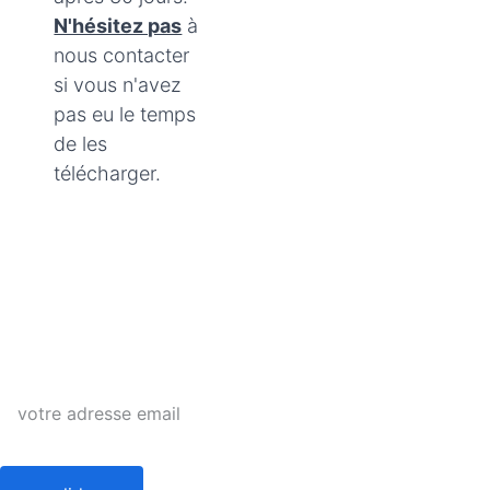
invitons à 
N'hésitez pas
 à 
découvrir les 
nous contacter 
scripts gratuits 
si vous n'avez 
avant d’effectuer 
pas eu le temps 
un achat.
de les 
télécharger.
newsletter
Email: 
Adresse:
support@mes-
mes-scripts-
scripts-
hypnotiques.
hypnotiques.co
com
Adresse email
m
Parkvale 7E, 
Discovery 
Bay.
Hong Kong