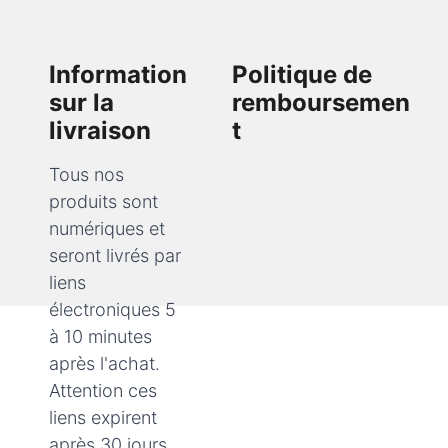
Information 
Politique de 
sur la 
remboursemen
livraison
t
Tous nos 
produits sont 
numériques et 
Les produits 
seront livrés par 
proposés étant 
liens 
des contenus 
électroniques 5 
numériques, 
ils 
à 10 minutes 
ne font pas 
après l'achat. 
l’objet d’un 
Attention ces 
remboursement
.
liens expirent 
 Nous vous 
après 30 jours.