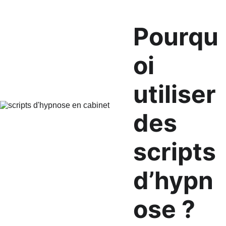
Pourqu
oi 
utiliser 
des 
scripts 
d’hypn
ose ?