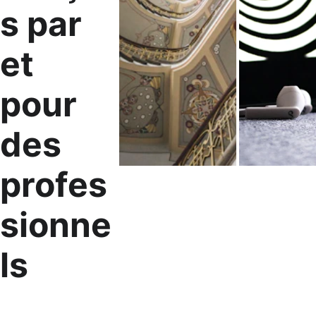
s par 
et 
pour 
des 
profes
sionne
ls