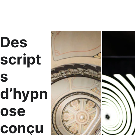
guide complet
du script d’hypnose
Des 
script
s 
d’hypn
ose 
conçu