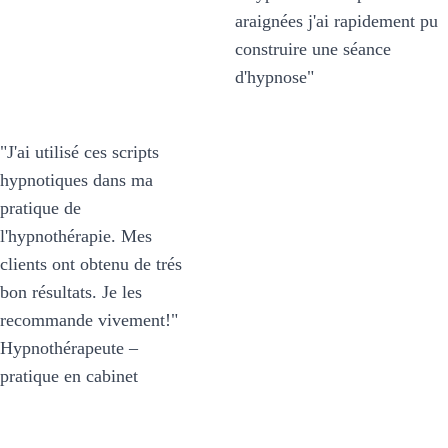
sur ce site par hasard. Des 
araignées j'ai rapidement pu 
scripts simples et faciles à 
construire une séance 
utiliser qui me permettent 
d'hypnose" 
de gagner énormément de 
temps"
"J'ai utilisé ces scripts 
hypnotiques dans ma 
"J'utilise plusieurs de ces 
pratique de 
scripts dans mon cabinet. Ils 
l'hypnothérapie. Mes 
sont faciles à utiliser et me 
clients ont obtenu de trés 
permettent de gagner du 
bon résultats. Je les 
temps sur des thématiques 
recommande vivement!" 
ou je ne me sens pas encore 
Hypnothérapeute – 
confortable"
pratique en cabinet