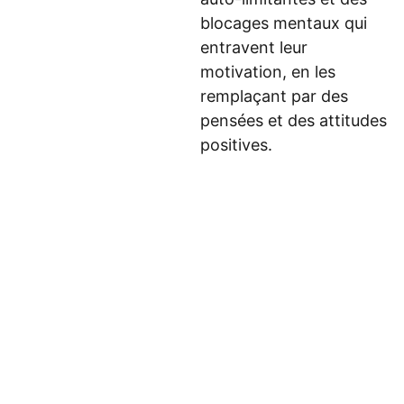
blocages mentaux qui
entravent leur
motivation, en les
remplaçant par des
pensées et des attitudes
positives.
newsletter
Email: 
Adresse:
support@mes-
mes-scripts-
scripts-
hypnotiques.
hypnotiques.co
com
Adresse email
m
Parkvale 7E, 