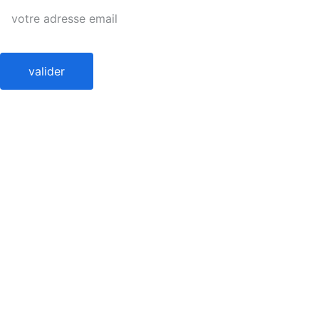
Discovery 
Bay.
Hong Kong
valider