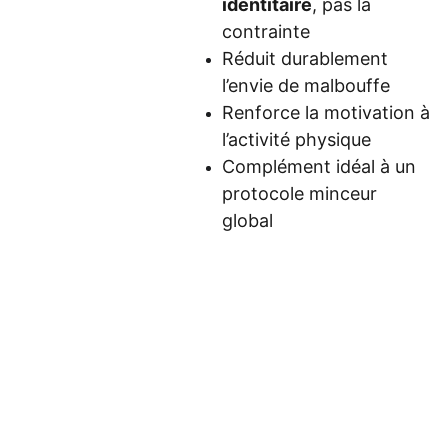
identitaire
, pas la
contrainte
Réduit durablement
l’envie de malbouffe
Renforce la motivation à
l’activité physique
Complément idéal à un
protocole minceur
global
newsletter
Email: 
Adresse:
support@mes-
mes-scripts-
scripts-
hypnotiques.