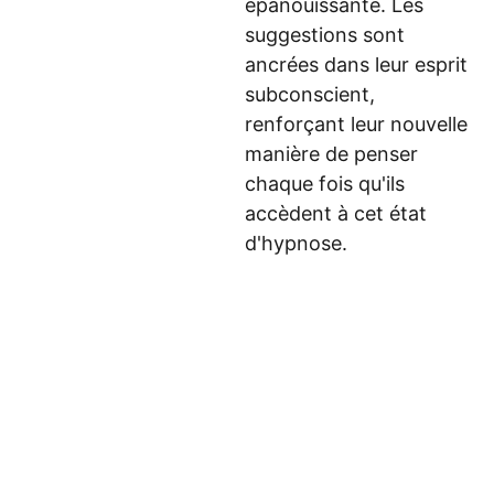
épanouissante. Les
suggestions sont
ancrées dans leur esprit
subconscient,
renforçant leur nouvelle
manière de penser
chaque fois qu'ils
accèdent à cet état
d'hypnose.
newsletter
Email: 
Adresse:
support@mes-
mes-scripts-
scripts-
hypnotiques.