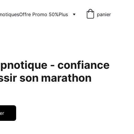
pnotiques
Offre Promo 50%
Plus
panier
ypnotique - confiance
ssir son marathon
er