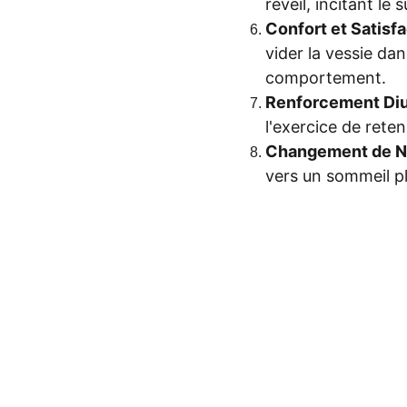
réveil, incitant le s
Confort et Satisfa
vider la vessie dan
comportement.
Renforcement Diu
l'exercice de reten
Changement de N
vers un sommeil plu
Email: 
support@mes-scripts-hypnotiques.c