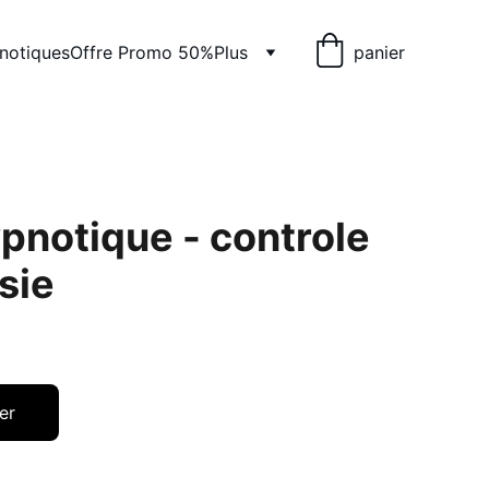
pnotiques
Offre Promo 50%
Plus
panier
ypnotique - controle
sie
er