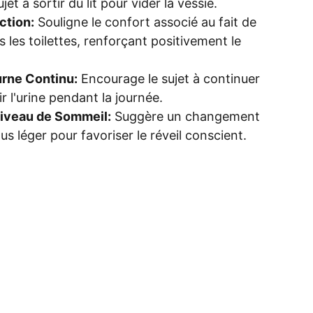
ujet à sortir du lit pour vider la vessie.
ction:
Souligne le confort associé au fait de
s les toilettes, renforçant positivement le
rne Continu:
Encourage le sujet à continuer
ir l'urine pendant la journée.
iveau de Sommeil:
Suggère un changement
s léger pour favoriser le réveil conscient.
Adresse:
om
mes-scripts-hypnotiques.com
Parkvale 7E, Discovery Bay.
Hong Kong