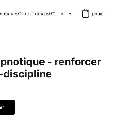
pnotiques
Offre Promo 50%
Plus
panier
ypnotique - renforcer
-discipline
er