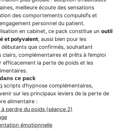
saines, meilleure écoute des sensations
nution des comportements compulsifs et
’engagement personnel du patient.
lisation en cabinet, ce pack constitue un
outil
ré et polyvalent
, aussi bien pour les
débutants que confirmés, souhaitant
s clairs, complémentaires et prêts à l’emploi
efficacement la perte de poids et les
imentaires.
s dans ce pack
nq scripts d’hypnose complémentaires,
enir sur les principaux leviers de la perte de
bre alimentaire :
 à perdre du poids (séance 2)
age
mentation émotionnelle