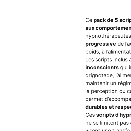
Ce
pack de 5 scri
aux comportement
hypnothérapeute
progressive
de l’
poids, à l’aliment
Les scripts inclus
inconscients
qui i
grignotage, l’alime
maintenir un régime
la perception du co
permet d’accompag
durables et respe
Ces
scripts d’hyp
ne se limitent pas
visent une transfo