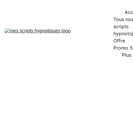
Acc
Tous nos
scripts 
hypnoti
Offre 
Promo 
Plus
RÉSUMÉ DES SCRIPTS D'HYPNOSE PAR THÈME